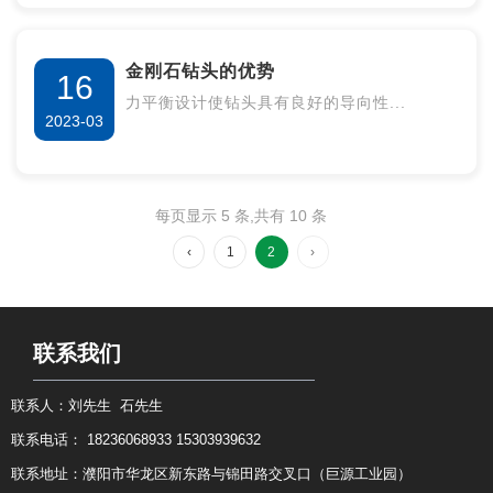
金刚石钻头的优势
16
力平衡设计使钻头具有良好的导向性...
2023-03
每页显示 5 条,共有 10 条
‹
1
2
›
联系我们
联系人：刘先生 石先生
联系电话： 18236068933 15303939632
联系地址：濮阳市华龙区新东路与锦田路交叉口（巨源工业园）