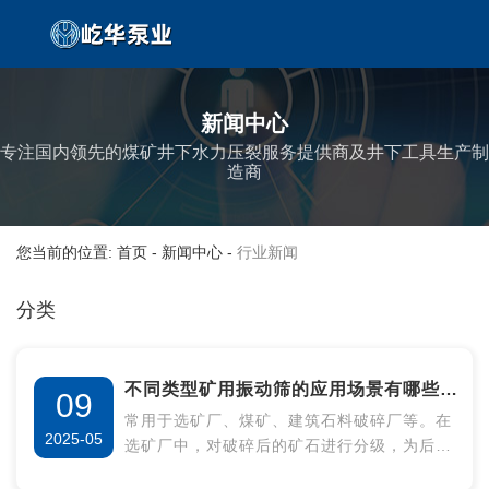
新闻中心
专注国内领先的煤矿井下水力压裂服务提供商及井下工具生产制
造商
您当前的位置: 首页
-
新闻中心
-
行业新闻
分类
不同类型矿用振动筛的应用场景有哪些区
09
常用于选矿厂、煤矿、建筑石料破碎厂等。在
别？
2025-05
选矿厂中，对破碎后的矿石进行分级，为后续
的磨矿、选别等作业提供合适粒度的入选物