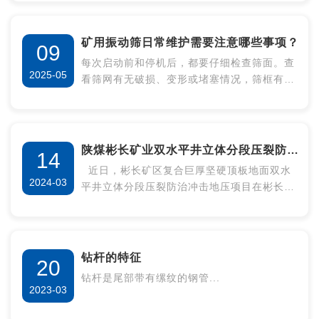
料；在煤矿中，用于煤炭的分级筛选，将煤炭
分成不同粒度等级，满足不同用户需求。
矿用振动筛日常维护需要注意哪些事项？
09
每次启动前和停机后，都要仔细检查筛面。查
2025-05
看筛网有无破损、变形或堵塞情况，筛框有无
裂缝。若筛网有破损，应及时更换，以免影响
筛分效果；对于堵塞的筛孔，需用专用工具进
行清理。
陕煤彬长矿业双水平井立体分段压裂防治
14
近日，彬长矿区复合巨厚坚硬顶板地面双水
冲击地压项目竣工
2024-03
平井立体分段压裂防治冲击地压项目在彬长矿
业胡家河矿顺利竣工。该项目采用的双水平井
立体分段压裂工程形式，为全球首例、国内首
例，开创国内外煤矿防治冲击地压技术领域的
先河。
钻杆的特征
20
钻杆是尾部带有缧纹的钢管...
2023-03